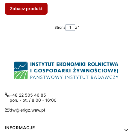
Zobacz produkt
Strona
z 1
+48 22 505 46 85
pon. - pt. / 8:00 - 16:00
dw@ierigz.waw.pl
Linki w stopce
INFORMACJE