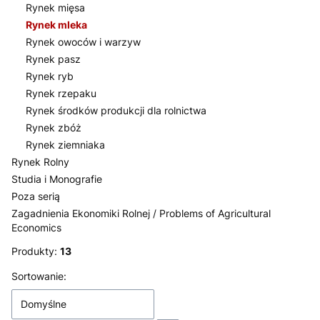
Rynek mięsa
Rynek mleka
Rynek owoców i warzyw
Rynek pasz
Rynek ryb
Rynek rzepaku
Rynek środków produkcji dla rolnictwa
Rynek zbóż
Rynek ziemniaka
Rynek Rolny
Studia i Monografie
Poza serią
Zagadnienia Ekonomiki Rolnej / Problems of Agricultural
Economics
Koniec menu
Produkty:
13
Lista produktów
Sortowanie:
Domyślne