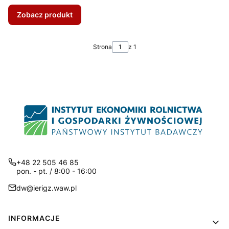
Zobacz produkt
Strona
z 1
+48 22 505 46 85
pon. - pt. / 8:00 - 16:00
dw@ierigz.waw.pl
Linki w stopce
INFORMACJE