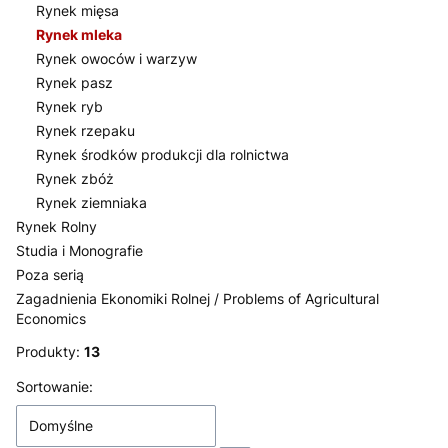
Rynek mięsa
Rynek mleka
Rynek owoców i warzyw
Rynek pasz
Rynek ryb
Rynek rzepaku
Rynek środków produkcji dla rolnictwa
Rynek zbóż
Rynek ziemniaka
Rynek Rolny
Studia i Monografie
Poza serią
Zagadnienia Ekonomiki Rolnej / Problems of Agricultural
Economics
Koniec menu
Produkty:
13
Lista produktów
Sortowanie:
Domyślne