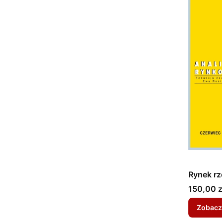
Rynek rz
Cena
150,00 z
Zobacz