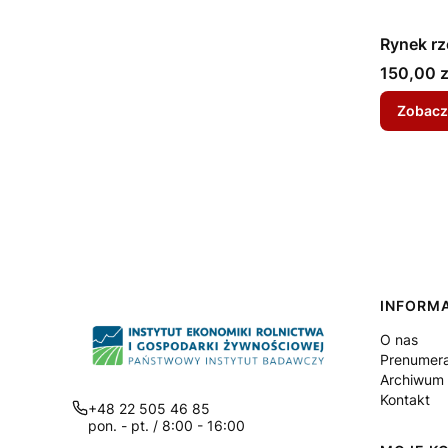
Rynek rz
Cena
150,00 z
Zobacz
Linki
INFORM
O nas
Prenumer
Archiwum (
Kontakt
+48 22 505 46 85
pon. - pt. / 8:00 - 16:00