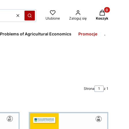
Produkty w kos
Wyczyść
Szukaj
Ulubione
Zaloguj się
Koszyk
 Problems of Agricultural Economics
Promocje
.
Strona
z 1