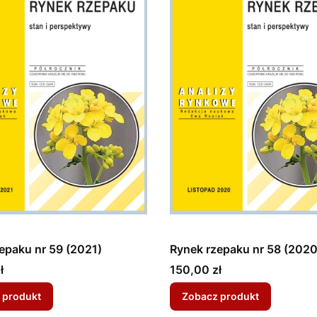
epaku nr 59 (2021)
Rynek rzepaku nr 58 (2020
Cena
ł
150,00 zł
 produkt
Zobacz produkt