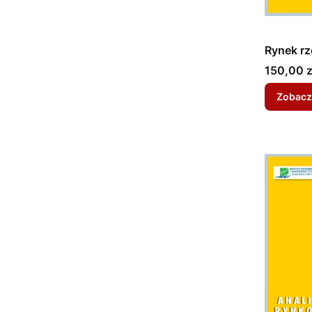
Rynek rz
Cena
150,00 z
Zobacz