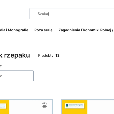
dia i Monografie
Poza serią
Zagadnienia Ekonomiki Rolnej /
k rzepaku
Produkty:
13
 produktów
e:
ne