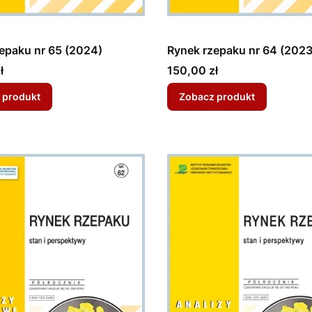
epaku nr 65 (2024)
Rynek rzepaku nr 64 (2023
Cena
ł
150,00 zł
 produkt
Zobacz produkt