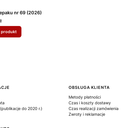
epaku nr 69 (2026)
ł
 produkt
 w stopce
ACJE
OBSŁUGA KLIENTA
Metody płatności
ata
Czas i koszty dostawy
publikacje do 2020 r.)
Czas realizacji zamówienia
Zwroty i reklamacje