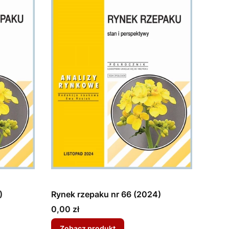
)
Rynek rzepaku nr 66 (2024)
Cena
0,00 zł
Zobacz produkt