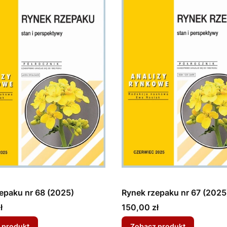
epaku nr 68 (2025)
Rynek rzepaku nr 67 (2025
Cena
ł
150,00 zł
 produkt
Zobacz produkt