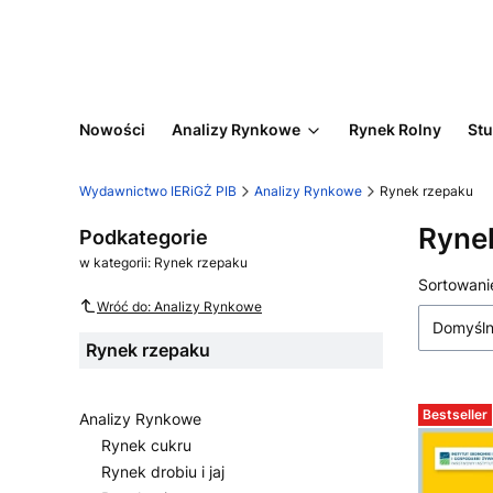
Nowości
Analizy Rynkowe
Rynek Rolny
Stu
Wydawnictwo IERiGŻ PIB
Analizy Rynkowe
Rynek rzepaku
Ryne
Podkategorie
w kategorii: Rynek rzepaku
Lista
Sortowani
Wróć do: Analizy Rynkowe
Domyśl
Rynek rzepaku
Bestseller
Analizy Rynkowe
Rynek cukru
Rynek drobiu i jaj