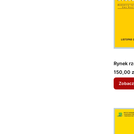
Rynek rz
Cena
150,00 z
Zobacz