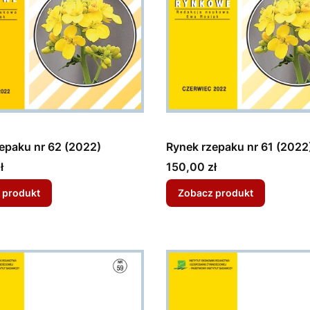
epaku nr 62 (2022)
Rynek rzepaku nr 61 (2022
Cena
ł
150,00 zł
 produkt
Zobacz produkt