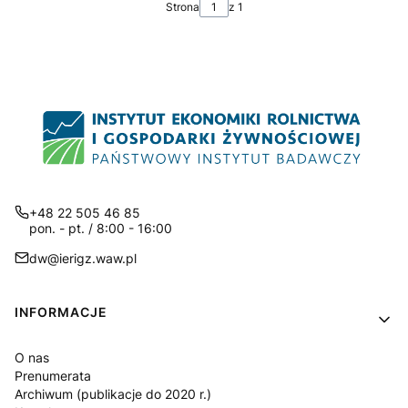
Strona
z 1
+48 22 505 46 85
pon. - pt. / 8:00 - 16:00
dw@ierigz.waw.pl
Linki w stopce
INFORMACJE
O nas
Prenumerata
Archiwum (publikacje do 2020 r.)