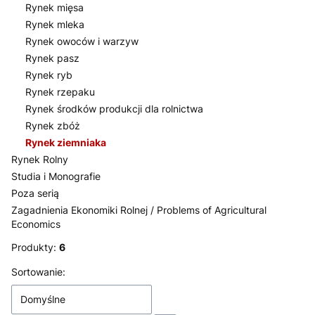
Rynek mięsa
Rynek mleka
Rynek owoców i warzyw
Rynek pasz
Rynek ryb
Rynek rzepaku
Rynek środków produkcji dla rolnictwa
Rynek zbóż
Rynek ziemniaka
Rynek Rolny
Studia i Monografie
Poza serią
Zagadnienia Ekonomiki Rolnej / Problems of Agricultural
Economics
Koniec menu
Produkty:
6
Lista produktów
Sortowanie:
Domyślne