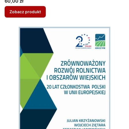
Cena
60,00 zł
Zobacz produkt