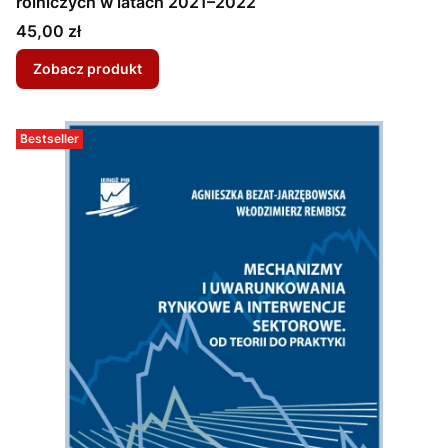
rolniczych w latach 2021–2022
Cena
45,00 zł
Zobacz produkt
Bestseller