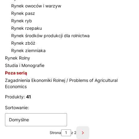
Rynek owoców i warzyw
Rynek pasz
Rynek ryb
Rynek rzepaku
Rynek środków produkcji dla rolnictwa
Rynek zbóż
Rynek ziemniaka
Rynek Rolny
Studia i Monografie
Poza serią
Zagadnienia Ekonomiki Rolnej / Problems of Agricultural
Economics
Koniec menu
Produkty:
41
Lista produktów
Sortowanie:
Domyślne
Strona
z 2
Następne produkty