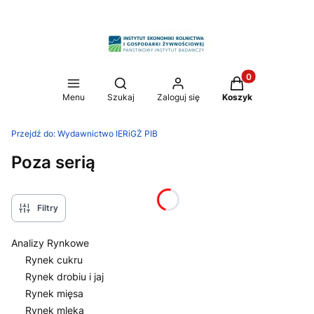
Produkty w koszy
Otwórz wyszukiwarkę
Menu
Szukaj
Zaloguj się
Koszyk
Przejdź do:
Wydawnictwo IERiGŻ PIB
Poza serią
Filtry
Analizy Rynkowe
Rynek cukru
Rynek drobiu i jaj
Rynek mięsa
Rynek mleka