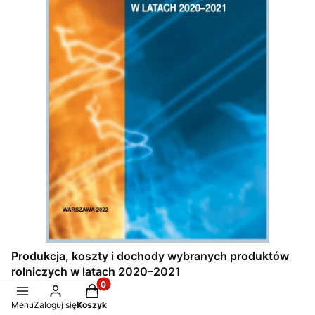
Produkcja, koszty i dochody wybranych produktów
rolniczych w latach 2020–2021
Produkty w koszyku: 0. Zobacz szczegóły
Cena
45,00 zł
Menu
Zaloguj się
Koszyk