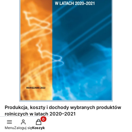
Produkcja, koszty i dochody wybranych produktów
rolniczych w latach 2020–2021
Produkty w koszyku: 0. Zobacz szczegóły
Cena
45,00 zł
Menu
Zaloguj się
Koszyk