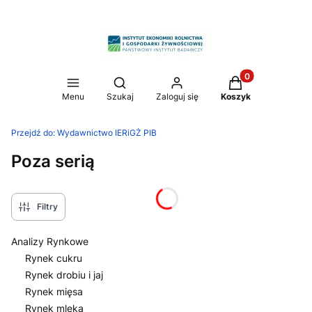
Produkty w koszy
Otwórz wyszukiwarkę
Menu
Szukaj
Zaloguj się
Koszyk
Przejdź do:
Wydawnictwo IERiGŻ PIB
Poza serią
Filtry
Analizy Rynkowe
Rynek cukru
Rynek drobiu i jaj
Rynek mięsa
Rynek mleka