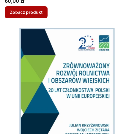
Cena
60,00 zł
Zobacz produkt