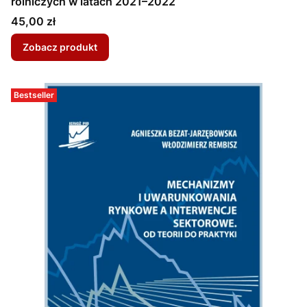
rolniczych w latach 2021–2022
Cena
45,00 zł
Zobacz produkt
Bestseller