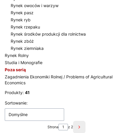
Rynek owoców i warzyw
Rynek pasz
Rynek ryb
Rynek rzepaku
Rynek środków produkcji dla rolnictwa
Rynek zbóż
Rynek ziemniaka
Rynek Rolny
Studia i Monografie
Poza serią
Zagadnienia Ekonomiki Rolnej / Problems of Agricultural
Economics
Koniec menu
Produkty:
41
Lista produktów
Sortowanie:
Domyślne
Strona
z 2
Następne produkty