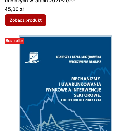
rolniczych w latach 2021–2022
Cena
45,00 zł
Zobacz produkt
Bestseller