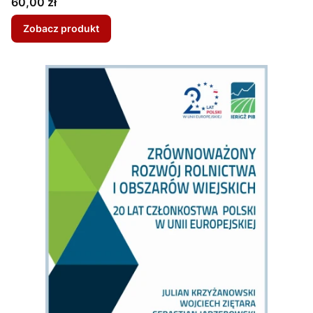
Cena
60,00 zł
Zobacz produkt