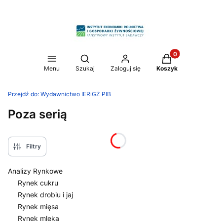
Produkty w koszy
Otwórz wyszukiwarkę
Menu
Szukaj
Zaloguj się
Koszyk
Przejdź do:
Wydawnictwo IERiGŻ PIB
Poza serią
Filtry
Analizy Rynkowe
Rynek cukru
Rynek drobiu i jaj
Rynek mięsa
Rynek mleka