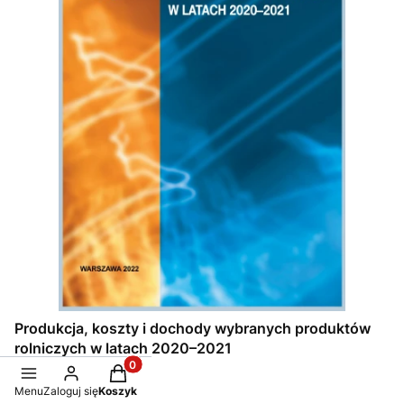
Produkcja, koszty i dochody wybranych produktów
rolniczych w latach 2020–2021
Produkty w koszyku: 0. Zobacz szczegóły
Cena
45,00 zł
Menu
Zaloguj się
Koszyk