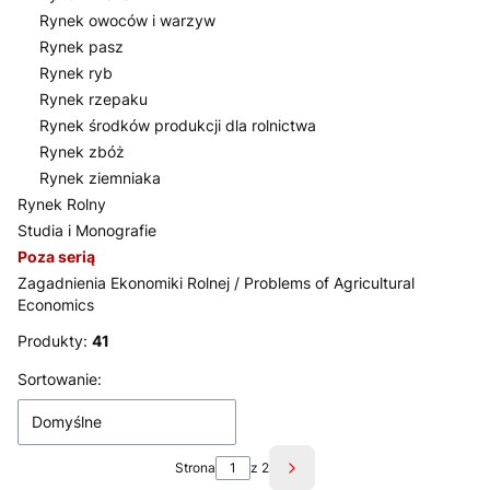
Rynek owoców i warzyw
Rynek pasz
Rynek ryb
Rynek rzepaku
Rynek środków produkcji dla rolnictwa
Rynek zbóż
Rynek ziemniaka
Rynek Rolny
Studia i Monografie
Poza serią
Zagadnienia Ekonomiki Rolnej / Problems of Agricultural
Economics
Koniec menu
Produkty:
41
Lista produktów
Sortowanie:
Domyślne
Strona
z 2
Następne produkty