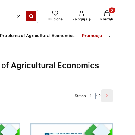
Produkty w kos
Wyczyść
Szukaj
Ulubione
Zaloguj się
Koszyk
 Problems of Agricultural Economics
Promocje
.
 of Agricultural Economics
Strona
z 2
Następne pro