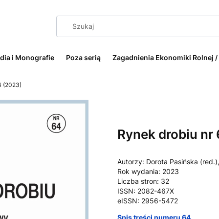
dia i Monografie
Poza serią
Zagadnienia Ekonomiki Rolnej /
4 (2023)
Etykiety
Rynek drobiu nr
Autorzy: Dorota Pasińska (red.)
Rok wydania: 2023
Liczba stron: 32
ISSN: 2082-467X
eISSN: 2956-5472
Spis treści numeru 64