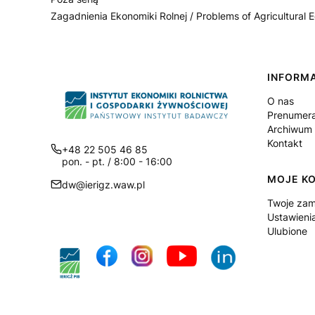
Zagadnienia Ekonomiki Rolnej / Problems of Agricultural
Koniec menu
Linki
INFORM
O nas
Prenumer
Archiwum (
Kontakt
+48 22 505 46 85
pon. - pt. / 8:00 - 16:00
MOJE K
dw@ierigz.waw.pl
Twoje zam
Ustawieni
Ulubione