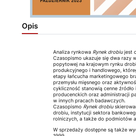
Opis
Analiza rynkowa
Rynek drobiu
jest 
Czasopismo ukazuje się dwa razy w 
popytowej na krajowym rynku drobi
produkcyjnego i handlowego, któreg
etapy łańcucha marketingowego bra
przemysłu mięsnego oraz aktywność 
cykliczność stanowią cenne źródło 
producenckich oraz administracji p
w innych pracach badawczych.
Czasopismo
Rynek drobiu
skierowan
drobiu, instytucji sektora bankow
rolniczych, a także do podmiotów a
W sprzedaży dostępne są także wyd
1999.