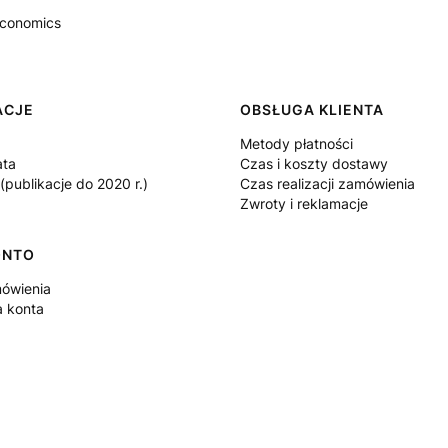
 Economics
 w stopce
ACJE
OBSŁUGA KLIENTA
Metody płatności
ata
Czas i koszty dostawy
publikacje do 2020 r.)
Czas realizacji zamówienia
Zwroty i reklamacje
ONTO
ówienia
a konta