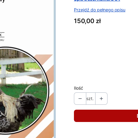
Przejdź do pełnego opisu
Cena
150,00 zł
Wybierz wariant produktu:
Poszczególne warianty mogą ró
*
format (ebook/papier)
Wybierz
Ilość
szt.