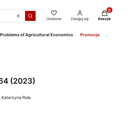
Produkty w kos
Wyczyść
Szukaj
Ulubione
Zaloguj się
Koszyk
 Problems of Agricultural Economics
Promocje
.
 64 (2023)
, Katarzyna Rola