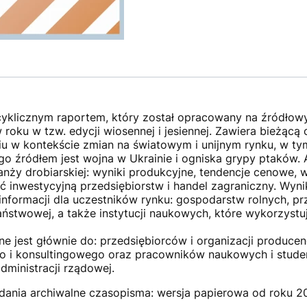
cyklicznym raportem, który został opracowany na źródłow
roku w tzw. edycji wiosennej i jesiennej. Zawiera bieżącą
u w kontekście zmian na światowym i unijnym rynku, w t
o źródłem jest wojna w Ukrainie i ogniska grypy ptaków. 
nży drobiarskiej: wyniki produkcyjne, tendencje cenowe,
inwestycyjną przedsiębiorstw i handel zagraniczny. Wyni
informacji dla uczestników rynku: gospodarstw rolnych, prz
aństwowej, a także instytucji naukowych, które wykorzystu
e jest głównie do: przedsiębiorców i organizacji producen
ego i konsultingowego oraz pracowników naukowych i stud
dministracji rządowej.
ania archiwalne czasopisma: wersja papierowa od roku 20