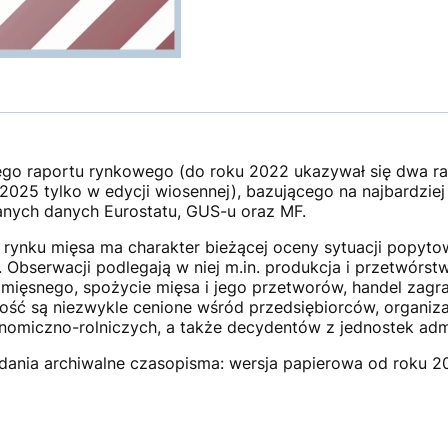
go raportu rynkowego (do roku 2022 ukazywał się dwa raz
 2025 tylko w edycji wiosennej), bazującego na najbardzie
anych danych Eurostatu, GUS-u oraz MF.
rynku mięsa ma charakter bieżącej oceny sytuacji popyt
bserwacji podlegają w niej m.in. produkcja i przetwórstw
ięsnego, spożycie mięsa i jego przetworów, handel zagra
zność są niezwykle cenione wśród przedsiębiorców, organi
omiczno-rolniczych, a także decydentów z jednostek admi
ania archiwalne czasopisma: wersja papierowa od roku 20