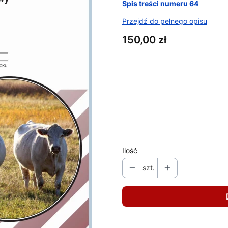
Spis treści numeru 64
Przejdź do pełnego opisu
Cena
150,00 zł
Wybierz wariant produktu:
Poszczególne warianty mogą ró
*
format (ebook/papier)
Wybierz
Ilość
szt.