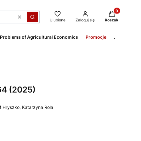
Produkty w kos
Wyczyść
Szukaj
Ulubione
Zaloguj się
Koszyk
 Problems of Agricultural Economics
Promocje
.
64 (2025)
of Hryszko, Katarzyna Rola