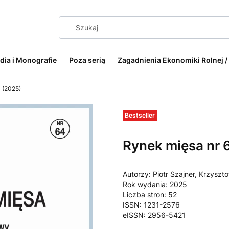
dia i Monografie
Poza serią
Zagadnienia Ekonomiki Rolnej /
 (2025)
Etykiety
Bestseller
Rynek mięsa nr 
Autorzy: Piotr Szajner, Krzyszt
Rok wydania: 2025
Liczba stron: 52
ISSN: 1231-2576
eISSN: 2956-5421