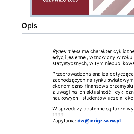
Opis
Rynek mięsa
ma charakter cykliczne
edycji jesiennej, wznowiony w roku
statystycznych, w tym niepublikow
Przeprowadzona analiza dotycząca 
zachodzących na rynku światowym. O
ekonomiczno-finansowa przemysłu m
z uwagi na ich aktualność i cyklic
naukowych i studentów uczelni ekon
W sprzedaży dostępne są także wyd
1999.
Zapytania:
dw@ierigz.waw.pl