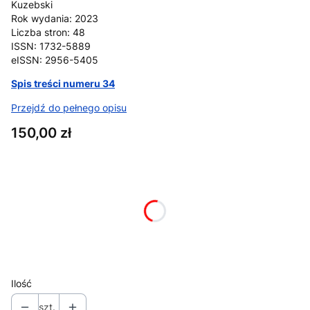
Kuzebski
Rok wydania: 2023
Liczba stron: 48
ISSN: 1732-5889
eISSN: 2956-5405
Spis treści numeru 34
Przejdź do pełnego opisu
Cena
150,00 zł
Wybierz wariant produktu:
Poszczególne warianty mogą różnić się ceną
*
format (ebook/papier)
Wybierz
Ilość
szt.