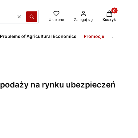
Produkty w kos
Wyczyść
Szukaj
Ulubione
Zaloguj się
Koszyk
 Problems of Agricultural Economics
Promocje
.
i podaży na rynku ubezpieczeń