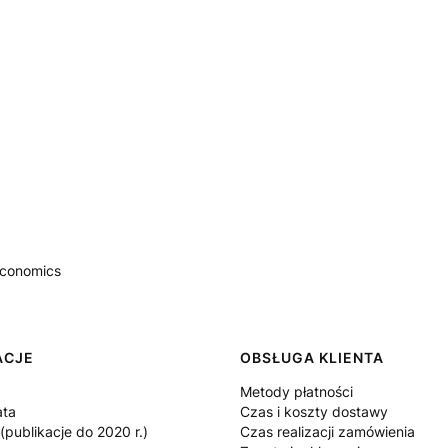
 Economics
 w stopce
ACJE
OBSŁUGA KLIENTA
Metody płatności
ata
Czas i koszty dostawy
publikacje do 2020 r.)
Czas realizacji zamówienia