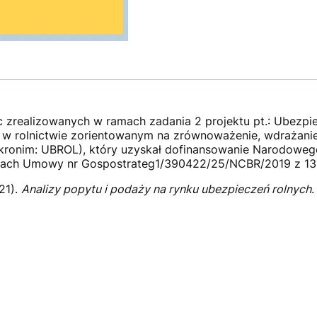
c zrealizowanych w ramach zadania 2 projektu pt.: Ubezp
w rolnictwie zorientowanym na zrównoważenie, wdrażanie i
(akronim: UBROL), który uzyskał dofinansowanie Narodowe
ch Umowy nr Gospostrateg1/390422/25/NCBR/2019 z 13 
021).
Analizy popytu i podaży na rynku ubezpieczeń rolnych
.