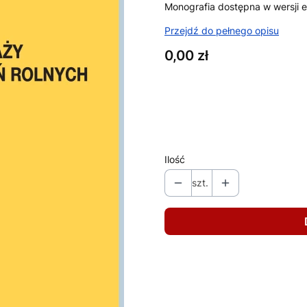
Monografia dostępna w wersji el
Przejdź do pełnego opisu
Cena
0,00 zł
Wybierz wariant produktu:
Poszczególne warianty mogą ró
Ilość
szt.