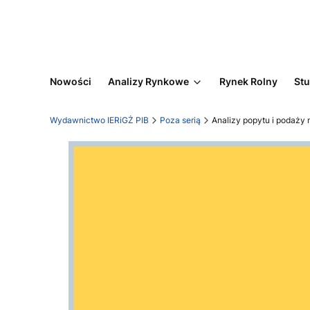
Nowości
Analizy Rynkowe
Rynek Rolny
Stu
Wydawnictwo IERiGŻ PIB
Poza serią
Analizy popytu i podaży