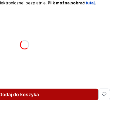
ektronicznej bezpłatnie.
Plik można pobrać
tutaj
.
żnić się ceną
Dodaj do koszyka