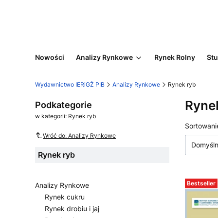
Nowości
Analizy Rynkowe
Rynek Rolny
Stu
Wydawnictwo IERiGŻ PIB
Analizy Rynkowe
Rynek ryb
Ryne
Podkategorie
w kategorii: Rynek ryb
Lista
Sortowani
Wróć do: Analizy Rynkowe
Domyśl
Rynek ryb
Bestseller
Analizy Rynkowe
Rynek cukru
Rynek drobiu i jaj