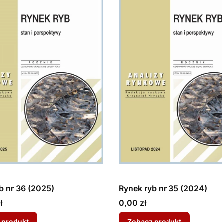
b nr 36 (2025)
Rynek ryb nr 35 (2024)
Cena
ł
0,00 zł
 produkt
Zobacz produkt