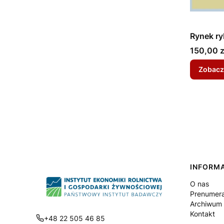
Rynek ry
Cena
150,00 z
Zobacz
Linki
INFORM
O nas
Prenumer
Archiwum (
Kontakt
+48 22 505 46 85