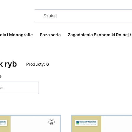
dia i Monografie
Poza serią
Zagadnienia Ekonomiki Rolnej /
k ryb
Produkty:
6
 produktów
e:
ne