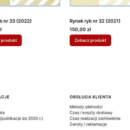
b nr 33 (2022)
Rynek ryb nr 32 (2021)
Cena
ł
150,00 zł
 produkt
Zobacz produkt
 w stopce
ACJE
OBSŁUGA KLIENTA
Metody płatności
ata
Czas i koszty dostawy
publikacje do 2020 r.)
Czas realizacji zamówienia
Zwroty i reklamacje