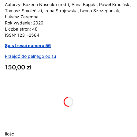
Autorzy: Bożena Nosecka (red.), Anna Bugała, Paweł Kraciński,
Tomasz Smoleński, Irena Strojewska, Iwona Szczepaniak,
Łukasz Zaremba
Rok wydania: 2020
Liczba stron: 48
ISSN: 1231-2584
Spis treści numeru 56
Przejdź do pełnego opisu
Cena
150,00 zł
Wybierz wariant produktu:
Poszczególne warianty mogą różnić się ceną
*
format (ebook/papier)
Wybierz
Ilość