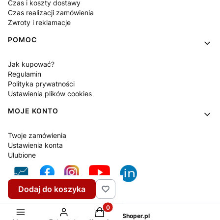
Czas i koszty dostawy
Czas realizacji zamówienia
Zwroty i reklamacje
POMOC
Jak kupować?
Regulamin
Polityka prywatności
Ustawienia plików cookies
MOJE KONTO
Twoje zamówienia
Ustawienia konta
Ulubione
Dodaj do koszyka
Produkty w koszyku: 0. Zobacz sz
Sklep internetowy
Shoper.pl