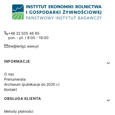
+48 22 505 46 85
pon. - pt. / 8:00 - 16:00
dw@ierigz.waw.pl
Linki w stopce
INFORMACJE
O nas
Prenumerata
Archiwum (publikacje do 2020 r.)
Kontakt
OBSŁUGA KLIENTA
Metody płatności