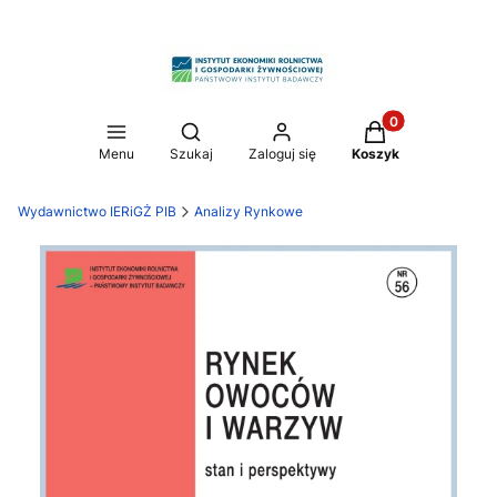
Produkty w koszy
Otwórz wyszukiwarkę
Menu
Szukaj
Zaloguj się
Koszyk
Wydawnictwo IERiGŻ PIB
Analizy Rynkowe