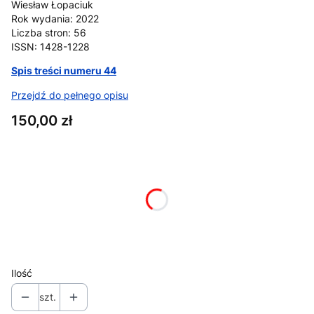
Wiesław Łopaciuk
Rok wydania: 2022
Liczba stron: 56
ISSN: 1428-1228
Spis treści numeru 44
Przejdź do pełnego opisu
Cena
150,00 zł
Wybierz wariant produktu:
Poszczególne warianty mogą różnić się ceną
*
format (ebook/papier)
Wybierz
Ilość
szt.