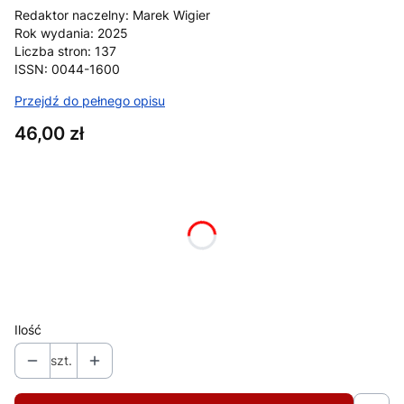
Redaktor naczelny: Marek Wigier
Rok wydania: 2025
Liczba stron: 137
ISSN: 0044-1600
Przejdź do pełnego opisu
Cena
46,00 zł
Wybierz wariant produktu:
Poszczególne warianty mogą różnić się ceną
*
format (ebook/papier)
Wybierz
Ilość
szt.