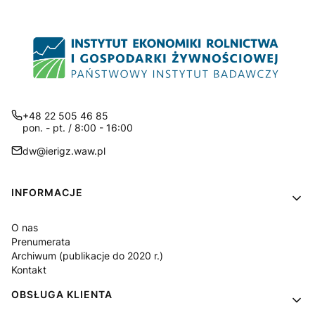
+48 22 505 46 85
pon. - pt. / 8:00 - 16:00
dw@ierigz.waw.pl
Linki w stopce
INFORMACJE
O nas
Prenumerata
Archiwum (publikacje do 2020 r.)
Kontakt
OBSŁUGA KLIENTA