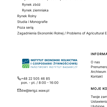
Rynek zbóż
Rynek ziemniaka
Rynek Rolny
Studia i Monografie
Poza serią
Zagadnienia Ekonomiki Rolnej / Problems of Agricultural
Koniec menu
Linki
INFORM
O nas
Prenumer
Archiwum (
Kontakt
+48 22 505 46 85
pon. - pt. / 8:00 - 16:00
MOJE K
dw@ierigz.waw.pl
Twoje zam
Ustawieni
Ulubione