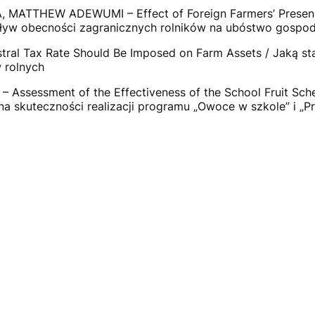
TTHEW ADEWUMI – Effect of Foreign Farmers’ Presence 
pływ obecności zagranicznych rolników na ubóstwo gospoda
l Tax Rate Should Be Imposed on Farm Assets / Jaką st
 rolnych
sessment of the Effectiveness of the School Fruit Sche
a skuteczności realizacji programu „Owoce w szkole” i „