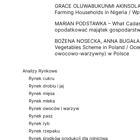
GRACE OLUWABUKUNMI AKINSOLA, MA
Farming Households in Nigeria / W
MARIAN PODSTAWKA – What Cadastra
opodatkować majątek gospodarstw
BOŻENA NOSECKA, ANNA BUGAŁA – As
Vegetables Scheme in Poland / Ocen
owocowo-warzywny) w Polsce
Analizy Rynkowe
Rynek cukru
Rynek drobiu i jaj
Rynek mięsa
Rynek mleka
Rynek owoców i warzyw
Rynek pasz
Rynek ryb
Rynek rzepaku
Rynek środków produkcji dla rolnictwa