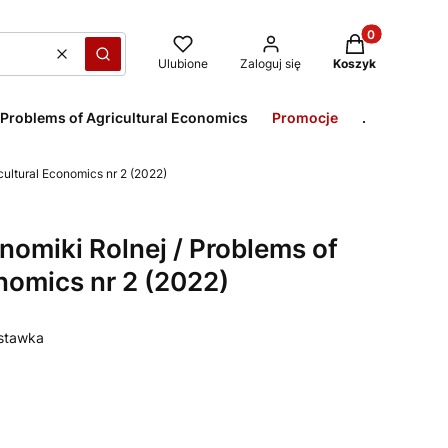
Produkty w kos
Wyczyść
Szukaj
Ulubione
Zaloguj się
Koszyk
 Problems of Agricultural Economics
Promocje
.
cultural Economics nr 2 (2022)
omiki Rolnej / Problems of
nomics nr 2 (2022)
dstawka