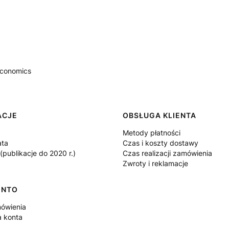
 Economics
 w stopce
ACJE
OBSŁUGA KLIENTA
Metody płatności
ata
Czas i koszty dostawy
publikacje do 2020 r.)
Czas realizacji zamówienia
Zwroty i reklamacje
ONTO
ówienia
a konta