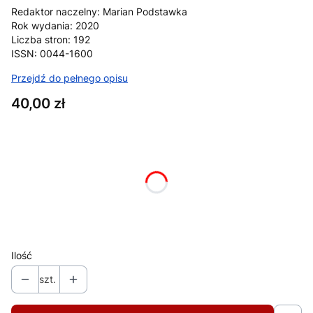
Redaktor naczelny: Marian Podstawka
Rok wydania: 2020
Liczba stron: 192
ISSN: 0044-1600
Przejdź do pełnego opisu
Cena
40,00 zł
Wybierz wariant produktu:
Poszczególne warianty mogą różnić się ceną
*
format (ebook/papier)
Wybierz
Ilość
szt.