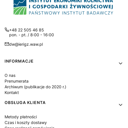
+48 22 505 46 85
pon. - pt. / 8:00 - 16:00
dw@ierigz.waw.pl
Linki w stopce
INFORMACJE
O nas
Prenumerata
Archiwum (publikacje do 2020 r.)
Kontakt
OBSŁUGA KLIENTA
Metody płatności
Czas i koszty dostawy