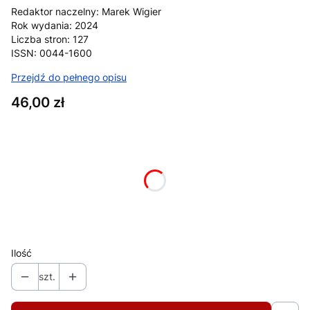
Redaktor naczelny: Marek Wigier
Rok wydania: 2024
Liczba stron: 127
ISSN: 0044-1600
Przejdź do pełnego opisu
Cena
46,00 zł
Wybierz wariant produktu:
Poszczególne warianty mogą różnić się ceną
*
format (ebook/papier)
Wybierz
Ilość
szt.